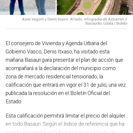
para mucho. En Medio Ambiente destacaría el
impulso para la creación de huertos urbanos,
la
Asier Iragorri y Denis Itxaso. Al lado, infogradia de Azbarren //
elaboración del Plan General de Actuación Energética,
Basauriko Udala / Bidebi
el Plan de Acción contra el Ruido y la instalación de
placas fotovoltaicas en edificios municipales en
El consejero de Vivienda y Agenda Urbana del
régimen de autoconsumo, que hacen de Basauri un
Gobierno Vasco, Denis Itxaso, ha visitado esta
municipio más sostenible y preparado para el futuro.
mañana Basauri para presentar el plan de acción que
En ese sentido, estamos trabajando en acciones de
acompañará a la declaración del municipio como
clima y energía, entre las que destacan el diseño de
zona de mercado residencial tensionado, la
una red de refugios climáticos, junto con un Plan de
calificación que entrará en vigor el 31 de julio, una vez
Actuación ante Episodios de Altas Temperaturas,
publicada la resolución en el Boletín Oficial del
como las que recientemente hemos sufrido.
Estado.
Respecto a Educación tenemos en marcha el
Esta calificación permitirá limitar el precio del alquiler
proyecto de la
nueva haurreskola
que se construirá en
en todo Basauri. Según el índice de referencia que ha
Sarratu, junto a Arizko Ikastola, y que es una apuesta
puesto en marcha el Gobierno Vasco, el límite de