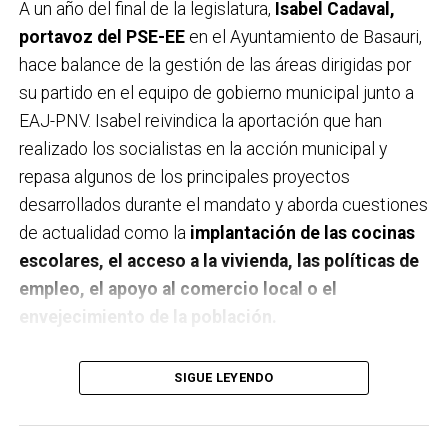
A un año del final de la legislatura,
Isabel Cadaval,
portavoz del PSE-EE
en el Ayuntamiento de Basauri,
hace balance de la gestión de las áreas dirigidas por
su partido en el equipo de gobierno municipal junto a
EAJ-PNV. Isabel reivindica la aportación que han
realizado los socialistas en la acción municipal y
repasa algunos de los principales proyectos
desarrollados durante el mandato y aborda cuestiones
de actualidad como la
implantación de las cocinas
escolares, el acceso a la vivienda, las políticas de
empleo, el apoyo al comercio local o el
envejecimiento de la población.
A un año de acabar la legislatura, ¿qué balance
SIGUE LEYENDO
haces de la gestión del PSE en tus áreas dentro
del equipo de gobierno y qué proyectos