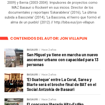
2009) y Berria (2003-2004). Impulsores de proyectos como
MAZ Basauri o Rockein! en sus inicios. Director de los
documentales y reportajes 'Eskarabilera' (2016), ‘La última
subida a Basozelai’ (2014), ‘La Basconia, el hierro que formó el
alma de un pueblo’ (2012) // http://biba.eus/jon-villapun
CONTENIDOS DEL AUTOR: JON VILLAPUN
BASAURI
Hace 2 años
San Miguel ya tiene en marcha un nuevo
ascensor urbano con capacidad para 13
personas
BASAURI
Hace 2 años
‘El Guateque’ entre La Coral, Sarea y
Biarte será el broche final de BAT en el
Social Antzokia de Basauri
BASAURI
Hace 2 años
El concurso literario Hitz-Erdiko