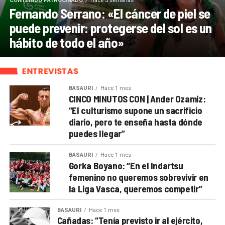
CONTENIDO PATROCINADO
Hace 3 semanas
Fernando Serrano: «El cáncer de piel se
puede prevenir: protegerse del sol es un
hábito de todo el año»
ENTREVISTAS
BASAURI
Hace 1 mes
CINCO MINUTOS CON | Ander Ozamiz:
“El culturismo supone un sacrificio
diario, pero te enseña hasta dónde
puedes llegar”
BASAURI
Hace 1 mes
Gorka Boyano: “En el Indartsu
femenino no queremos sobrevivir en
la Liga Vasca, queremos competir”
BASAURI
Hace 1 mes
Cañadas: “Tenía previsto ir al ejército,