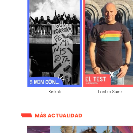
oroño
Kiskali
Lontzo Sainz
MÁS ACTUALIDAD