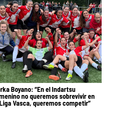
rka Boyano: “En el Indartsu
Cañadas:
menino no queremos sobrevivir en
ejército
 Liga Vasca, queremos competir”
micrófo