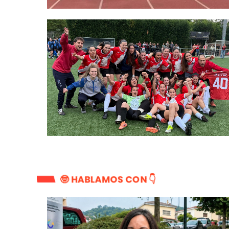
🤓 HABLAMOS CON 👇