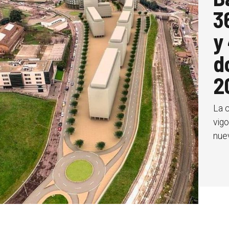
3
y
d
2
La 
vigo
nuev