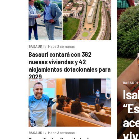
BASAURI
Hace 2 semanas
Basauri contará con 362
nuevas viviendas y 42
alojamientos dotacionales para
2029
BASAURI
Isa
“Es
ace
viv
BASAURI
Hace 3 semanas