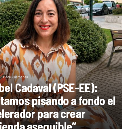
Hace 2 semanas
bel Cadaval (PSE-EE):
tamos pisando a fondo el
lerador para crear
ienda asequible”