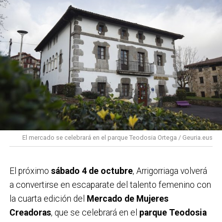
busca
acercar la cultura de la montaña a la
ciudadanía
y fomentar valores como la sostenibilidad,
la cooperación y la igualdad en este ámbito
históricamente dominado por hombres.
PROGRAMA MENDI ASTEA ARRIGORRIAGA 2025
Lunes, 10 de noviembre
20:00
Igone Mariezkurrena.
“Lesotho, el reino
africano de las montañas, en bicicleta”
Lonbo aretoa
El mercado se celebrará en el parque Teodosia Ortega / Geuria.eus
Jueves, 13 de noviembre
19:00
Elkarregaz (Elixabete, Johanna y Bego).
“GR
El próximo
sábado 4 de octubre
, Arrigorriaga volverá
11, algo más que una travesía”
a convertirse en escaparate del talento femenino con
Lamiaena Emakumeen Etxea
la cuarta edición del
Mercado de Mujeres
Creadoras
, que se celebrará en el
parque Teodosia