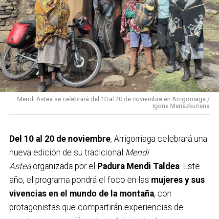
presupuestario, continuando la tendencia iniciada en
2019. En el ámbito económico, se destinan
40.500
euros
a ayudas para formación e inserción laboral, y
se mantiene la campaña de
arrigobonos
para
reforzar el comercio local. Además, las cuentas
recogen partidas para
Medio Ambiente, Euskera,
Cultura y Deporte
, con el propósito de fomentar el
bienestar social y el desarrollo integral del municipio
Mendi Astea se celebrará del 10 al 20 de noviembre en Arrigorriaga /
Igone Mariezkurrena
durante el próximo año.
Del 10 al 20 de noviembre
, Arrigorriaga celebrará una
nueva edición de su tradicional
Mendi
Astea
organizada por el
Padura Mendi Taldea
. Este
año, el programa pondrá el foco en las
mujeres y sus
vivencias en el mundo de la montaña
, con
protagonistas que compartirán experiencias de