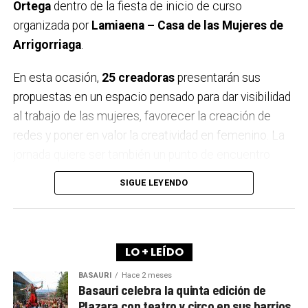
Martes, 18 de noviembre
Ortega
dentro de la fiesta de inicio de curso
20:00
Pipi Cardell
“Nanga Parbat (8.125 m) – Vía
organizada por
Lamiaena – Casa de las Mujeres de
‘Nezabudka’”
Arrigorriaga
.
Lonbo aretoa
En esta ocasión,
25 creadoras
presentarán sus
Jueves, 20 de noviembre
propuestas en un espacio pensado para dar visibilidad
20:00
Alex Txikon
al trabajo de las mujeres, favorecer la creación de
Lonbo aretoa
redes y poner en valor la creatividad en femenino. La
jornada quiere ser también un punto de encuentro
intergeneracional donde se refuercen valores como la
SIGUE LEYENDO
sororidad, la tolerancia y la colaboración
.
TXOSNA Y OBRA TEATRAL
El mercado abrirá sus puertas de
LO + LEÍDO
11:00 a 14:30 horas
,
tiempo en el que el público podrá recorrer los
BASAURI
Hace 2 meses
Basauri celebra la quinta edición de
diferentes puestos y conocer de cerca los proyectos
Plazara con teatro y circo en sus barrios