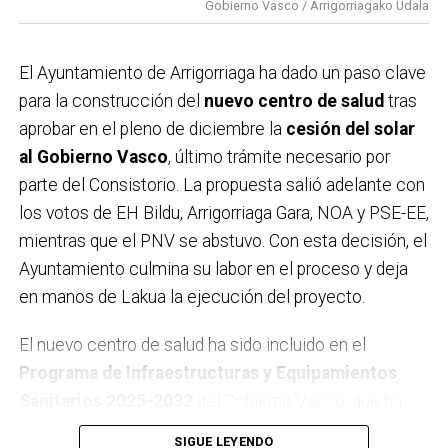
Gobierno Vasco / Arrigorriagako Udala
difusión de la campaña. Este respaldo se suma a la
multitudinaria manifestación celebrada el pasado
domingo,
que ya evidenció el rechazo de buena parte
El Ayuntamiento de Arrigorriaga ha dado un paso clave
de la localidad al proyecto ferroviario en su
para la construcción del
nuevo centro de salud
tras
configuración actual. Con estas acciones, el
aprobar en el pleno de diciembre la
cesión del solar
Ayuntamiento considera que la postura ciudadana
al Gobierno Vasco
, último trámite necesario por
queda claramente reforzada.
parte del Consistorio. La propuesta salió adelante con
los votos de EH Bildu, Arrigorriaga Gara, NOA y PSE-EE,
mientras que el PNV se abstuvo. Con esta decisión, el
Ayuntamiento culmina su labor en el proceso y deja
en manos de Lakua la ejecución del proyecto.
El nuevo centro de salud ha sido incluido en el
Programa de Infraestructuras y Equipamientos
Sanitarios 2025-2032
del Gobierno Vasco, que ha
reservado una
partida en los presupuestos de 2026
SIGUE LEYENDO