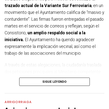
trazado actual de la Variante Sur Ferroviaria
, en un
movimiento que el Ayuntamiento califica de “masivo y
contundente”. Las firmas fueron entregadas el pasado
martes en el servicio de correos y reflejan, según el
Consistorio,
un amplio respaldo social a la
iniciativa.
El Ayuntamiento ha querido agradecer
expresamente la implicación vecinal, así como el
trabajo de las asociaciones del municipio.
A través de estas alegaciones, la ciudadanía traslada
dos peticiones principales al Ministerio competente:
por un lado,
que no se apruebe definitivamente el
SIGUE LEYENDO
estudio informativo
ni se licite el proyecto en su
forma actual; y por otro, que se impulse
un nuevo
estudio de alternativas con participación
ARRIGORRIAGA
ciudadana
o, en su defecto, se emita una declaración