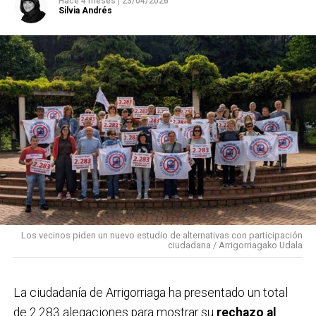
Hace 4 meses
|
23/04/2026
Silvia Andrés
Los vecinos piden un nuevo estudio de alternativas con participación
ciudadana / Arrigorriagako Udala
La ciudadanía de
Arrigorriaga
ha presentado un total
de 2.283 alegaciones para mostrar su
rechazo al