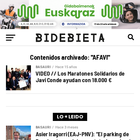
Contenidos archivado: "AFAVI"
BASAURI
Hace 15 años
VIDEO // Los Maratones Solidarios de
Javi Conde ayudan con 18.000 €
LO + LEIDO
BASAURI
Hace 3 meses
Asier Iragorri (EAJ-PNV): “El parking de