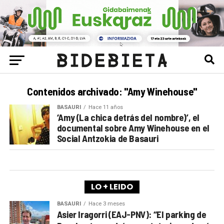
Contenidos archivado: "Amy Winehouse"
BASAURI
Hace 11 años
‘Amy (La chica detrás del nombre)’, el
documental sobre Amy Winehouse en el
Social Antzokia de Basauri
LO + LEIDO
BASAURI
Hace 3 meses
Asier Iragorri (EAJ-PNV): “El parking de