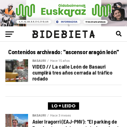
Contenidos archivado: "ascensor aragón león"
BASAURI
Hace 15 años
VIDEO // La calle León de Basauri
cumplirá tres años cerrada al tráfico
rodado
LO + LEIDO
BASAURI
Hace 3 meses
Asier Iragorri (EAJ-PNV): “El parking de