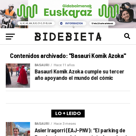
Contenidos archivado: "Basauri Komik Azoka"
BASAURI
Hace 11 años
Basauri Komik Azoka cumple su tercer
año apoyando el mundo del cómic
LO + LEIDO
BASAURI
Hace 3 meses
Asier Iragorri (EAJ-PNV): “El parking de