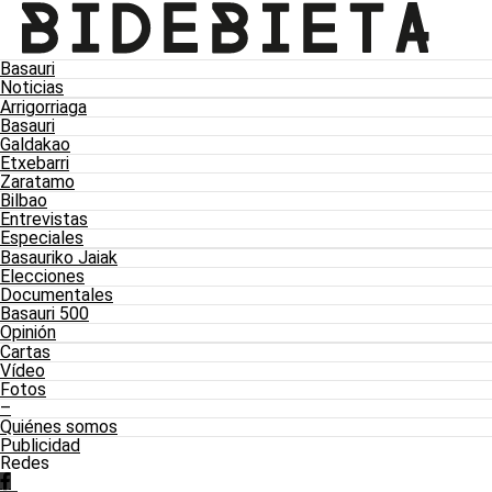
Basauri
Noticias
Arrigorriaga
Basauri
Galdakao
Etxebarri
Zaratamo
Bilbao
Entrevistas
Especiales
Basauriko Jaiak
Elecciones
Documentales
Basauri 500
Opinión
Cartas
Vídeo
Fotos
–
Quiénes somos
Publicidad
Redes