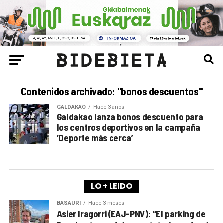
Contenidos archivado: "bonos descuentos"
GALDAKAO
Hace 3 años
Galdakao lanza bonos descuento para
los centros deportivos en la campaña
‘Deporte más cerca’
LO + LEIDO
BASAURI
Hace 3 meses
Asier Iragorri (EAJ-PNV): “El parking de