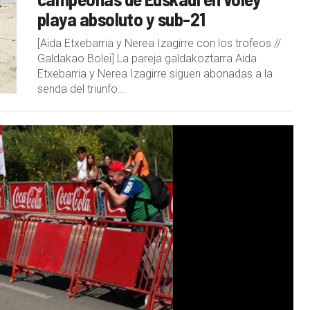
playa absoluto y sub-21
[Aida Etxebarria y Nerea Izagirre con los trofeos //
Galdakao Bolei] La pareja galdakoztarra Aida
Etxebarria y Nerea Izagirre siguen abonadas a la
senda del triunfo...