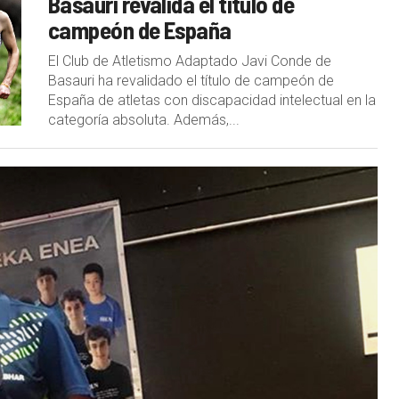
Basauri revalida el título de
campeón de España
El Club de Atletismo Adaptado Javi Conde de
Basauri ha revalidado el título de campeón de
España de atletas con discapacidad intelectual en la
categoría absoluta. Además,...