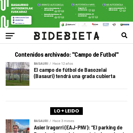
Contenidos archivado: "Campo de Futbol"
BASAURI
Hace 12 años
El campo de fútbol de Basozelai
(Basauri) tendrá una grada cubierta
LO + LEIDO
BASAURI
Hace 3 meses
Asier Iragorri (EAJ-PNV): “El parking de