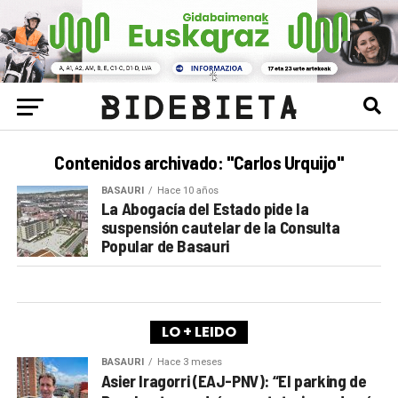
Contenidos archivado: "Carlos Urquijo"
BASAURI
Hace 10 años
La Abogacía del Estado pide la
suspensión cautelar de la Consulta
Popular de Basauri
LO + LEIDO
BASAURI
Hace 3 meses
Asier Iragorri (EAJ-PNV): “El parking de