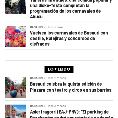
una disko-festa completan la
programación de los carnavales de
Abusu
BASAURI
Hace 5 años
Vuelven los carnavales de Basauri con
desfile, kalejiras y concursos de
disfraces
LO + LEIDO
BASAURI
Hace 2 meses
Basauri celebra la quinta edición de
Plazara con teatro y circo en sus barrios
BASAURI
Hace 3 meses
Asier Iragorri (EAJ-PNV): “El parking de
Pozokoetxe podrá ser rotatorio y además