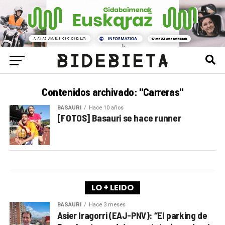
Contenidos archivado: "Carreras"
BASAURI
Hace 10 años
[FOTOS] Basauri se hace runner
LO + LEIDO
BASAURI
Hace 3 meses
Asier Iragorri (EAJ-PNV): “El parking de