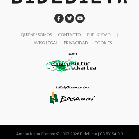
QUIÉNES SOMOS
CONTACTO
PUBLICIDAD
|
AVISO LEGAL
PRIVACIDAD
COOKIES
Ameba Kultur Elkartea © 1997-2026 Bidebieta |
CC BY-SA 3.0