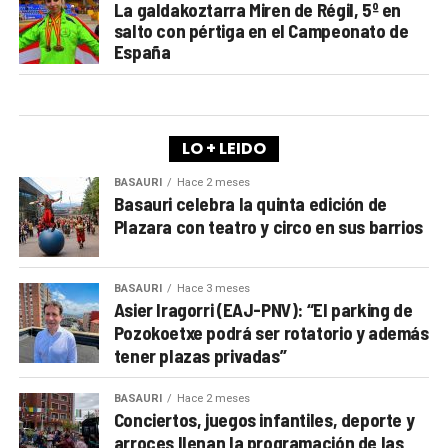
La galdakoztarra Miren de Régil, 5º en
salto con pértiga en el Campeonato de
España
LO + LEIDO
BASAURI
Hace 2 meses
Basauri celebra la quinta edición de
Plazara con teatro y circo en sus barrios
BASAURI
Hace 3 meses
Asier Iragorri (EAJ-PNV): “El parking de
Pozokoetxe podrá ser rotatorio y además
tener plazas privadas”
BASAURI
Hace 2 meses
Conciertos, juegos infantiles, deporte y
arroces llenan la programación de las