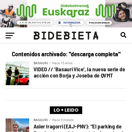
Contenidos archivado: "descarga completa"
BASAURI
Hace 15 años
VIDEO // ‘Basauri Vice’, la nueva serie de
acción con Borja y Joseba de QVMT
LO + LEIDO
BASAURI
Hace 3 meses
Asier Iragorri (EAJ-PNV): “El parking de