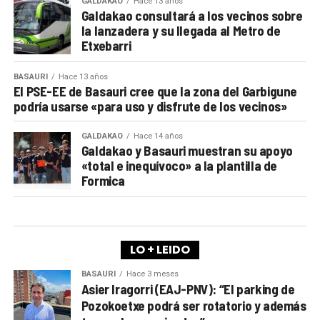
GALDAKAO
Hace 13 años
Galdakao consultará a los vecinos sobre
la lanzadera y su llegada al Metro de
Etxebarri
BASAURI
Hace 13 años
El PSE-EE de Basauri cree que la zona del Garbigune
podría usarse «para uso y disfrute de los vecinos»
GALDAKAO
Hace 14 años
Galdakao y Basauri muestran su apoyo
«total e inequívoco» a la plantilla de
Formica
LO + LEIDO
BASAURI
Hace 3 meses
Asier Iragorri (EAJ-PNV): “El parking de
Pozokoetxe podrá ser rotatorio y además