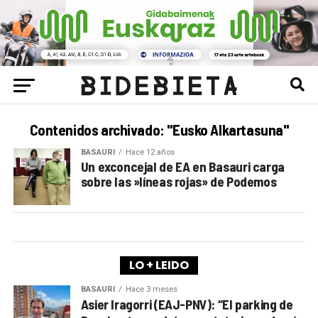
Contenidos archivado: "Eusko Alkartasuna"
BASAURI
Hace 12 años
Un exconcejal de EA en Basauri carga
sobre las »líneas rojas» de Podemos
LO + LEIDO
BASAURI
Hace 3 meses
Asier Iragorri (EAJ-PNV): “El parking de