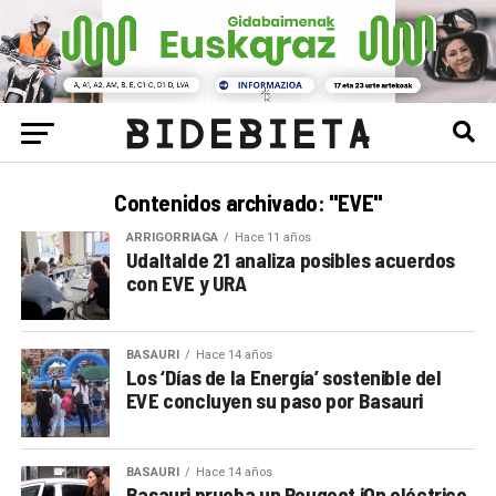
Contenidos archivado: "EVE"
ARRIGORRIAGA
Hace 11 años
Udaltalde 21 analiza posibles acuerdos
con EVE y URA
BASAURI
Hace 14 años
Los ‘Días de la Energía’ sostenible del
EVE concluyen su paso por Basauri
BASAURI
Hace 14 años
Basauri prueba un Peugeot iOn eléctrico