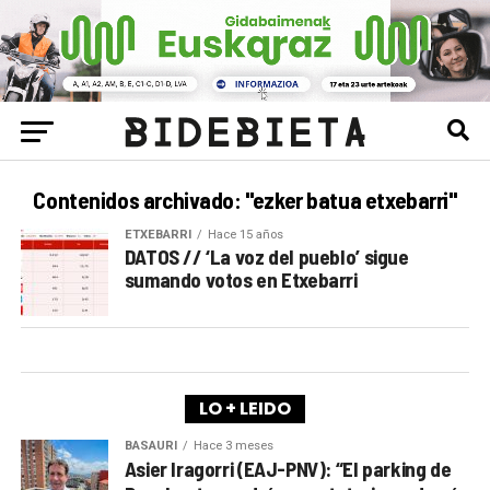
Contenidos archivado: "ezker batua etxebarri"
ETXEBARRI
Hace 15 años
DATOS // ‘La voz del pueblo’ sigue
sumando votos en Etxebarri
LO + LEIDO
BASAURI
Hace 3 meses
Asier Iragorri (EAJ-PNV): “El parking de