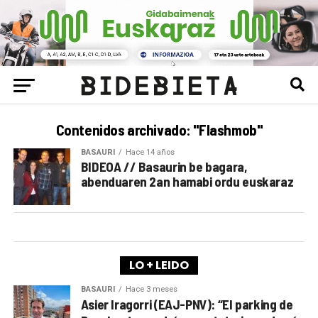
Contenidos archivado: "Flashmob"
BASAURI
Hace 14 años
BIDEOA // Basaurin be bagara,
abenduaren 2an hamabi ordu euskaraz
LO + LEIDO
BASAURI
Hace 3 meses
Asier Iragorri (EAJ-PNV): “El parking de