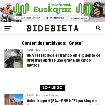
Contenidos archivado: "Grieta"
BASAURI
Hace 12 años
URA restablece el tráfico en el puente de
Urbi tras abrirse una grieta de cinco
metros
LO + LEIDO
BASAURI
Hace 3 meses
Asier Iragorri (EAJ-PNV): “El parking de