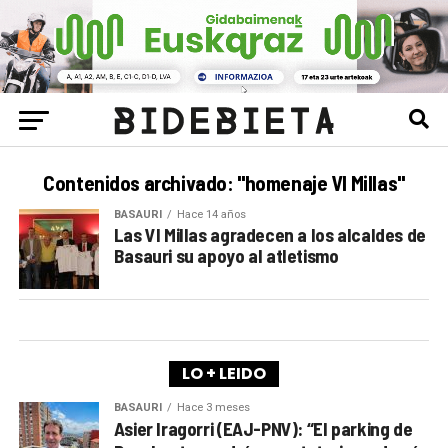
Contenidos archivado: "homenaje VI Millas"
BASAURI
Hace 14 años
Las VI Millas agradecen a los alcaldes de
Basauri su apoyo al atletismo
LO + LEIDO
BASAURI
Hace 3 meses
Asier Iragorri (EAJ-PNV): “El parking de