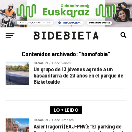
Contenidos archivado: "homofobia"
BASAURI
Hace 5 años
Un grupo de 13 jóvenes agrede a un
basauritarra de 23 años en el parque de
Bizkotxalde
LO + LEIDO
BASAURI
Hace 3 meses
Asier Iragorri (EAJ-PNV): “El parking de