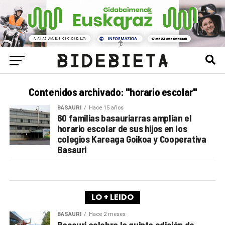
Contenidos archivado: "horario escolar"
BASAURI
Hace 15 años
60 familias basauriarras amplían el
horario escolar de sus hijos en los
colegios Kareaga Goikoa y Cooperativa
Basauri
LO + LEIDO
BASAURI
Hace 2 meses
Basauri celebra la quinta edición de