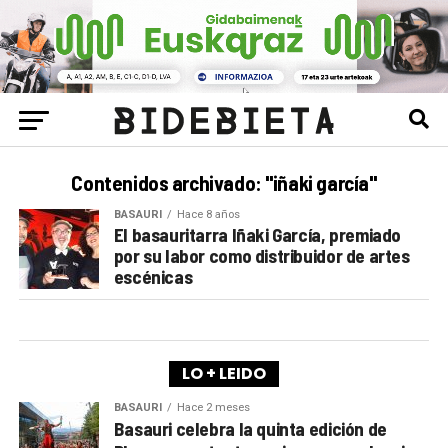
Contenidos archivado: "iñaki garcía"
BASAURI
Hace 8 años
El basauritarra Iñaki García, premiado
por su labor como distribuidor de artes
escénicas
LO + LEIDO
BASAURI
Hace 2 meses
Basauri celebra la quinta edición de