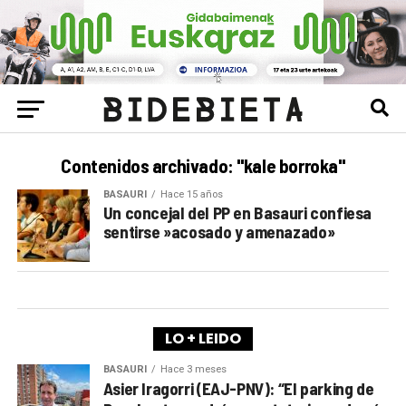
Contenidos archivado: "kale borroka"
BASAURI
Hace 15 años
Un concejal del PP en Basauri confiesa
sentirse »acosado y amenazado»
LO + LEIDO
BASAURI
Hace 3 meses
Asier Iragorri (EAJ-PNV): “El parking de