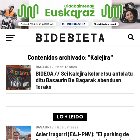
Contenidos archivado: "Kalejira"
BASAURI
Hace 13 años
BIDEOA // Sei kalejira koloretsu antolatu
ditu Basaurin Be Bagarak abenduan
1erako
LO + LEIDO
BASAURI
Hace 3 meses
Asier Iragorri (EAJ-PNV): “El parking de