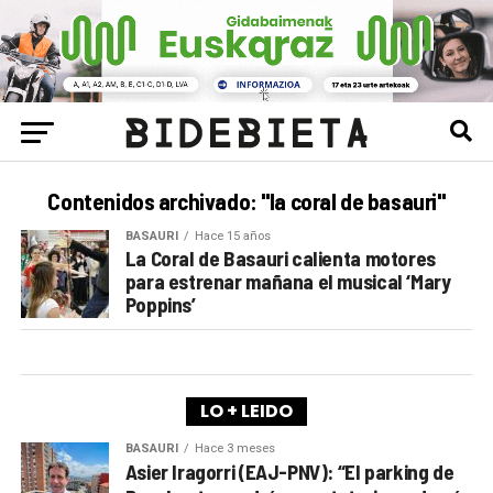
Contenidos archivado: "la coral de basauri"
BASAURI
Hace 15 años
La Coral de Basauri calienta motores
para estrenar mañana el musical ‘Mary
Poppins’
LO + LEIDO
BASAURI
Hace 3 meses
Asier Iragorri (EAJ-PNV): “El parking de