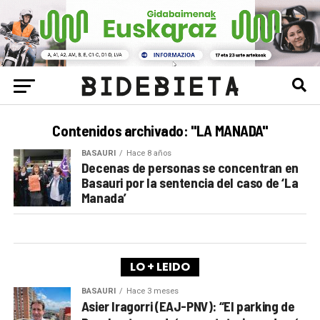
Contenidos archivado: "LA MANADA"
BASAURI
Hace 8 años
Decenas de personas se concentran en
Basauri por la sentencia del caso de ‘La
Manada’
LO + LEIDO
BASAURI
Hace 3 meses
Asier Iragorri (EAJ-PNV): “El parking de