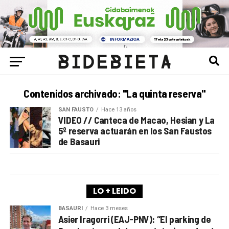
Contenidos archivado: "La quinta reserva"
SAN FAUSTO
Hace 13 años
VIDEO // Canteca de Macao, Hesian y La
5º reserva actuarán en los San Faustos
de Basauri
LO + LEIDO
BASAURI
Hace 3 meses
Asier Iragorri (EAJ-PNV): “El parking de