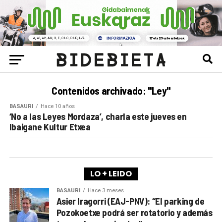
Contenidos archivado: "Ley"
BASAURI
Hace 10 años
‘No a las Leyes Mordaza’, charla este jueves en
Ibaigane Kultur Etxea
LO + LEIDO
BASAURI
Hace 3 meses
Asier Iragorri (EAJ-PNV): “El parking de
Pozokoetxe podrá ser rotatorio y además