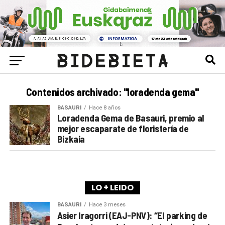
Contenidos archivado: "loradenda gema"
BASAURI
Hace 8 años
Loradenda Gema de Basauri, premio al
mejor escaparate de floristería de
Bizkaia
LO + LEIDO
BASAURI
Hace 3 meses
Asier Iragorri (EAJ-PNV): “El parking de