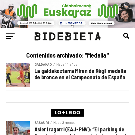
Contenidos archivado: "Medalla"
GALDAKAO
Hace 11 años
La galdakoztarra Miren de Régil medalla
de bronce en el Campeonato de España
LO + LEIDO
BASAURI
Hace 3 meses
Asier Iragorri (EAJ-PNV): “El parking de