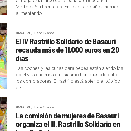
entrega esta tarde del cheque de 18.500 € a
Médicos Sin Fronteras. En los cuatro años, han ido
aumentando...
BASAURI
Hace 12 años
El IV Rastrillo Solidario de Basauri
recauda más de 11.000 euros en 20
días
Las coches y las cunas para bebés están siendo los
objetivos que más entusiasmo han causado entre
los compradores. El rastrillo está abierto al público
de...
BASAURI
Hace 13 años
La comisión de mujeres de Basauri
organiza el III. Rastrillo Solidario en