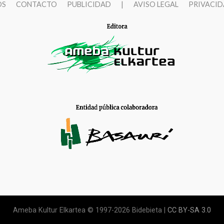
OS
CONTACTO
PUBLICIDAD
|
AVISO LEGAL
PRIVACI
Ameba Kultur Elkartea © 1997-2026 Bidebieta |
CC BY-SA 3.0