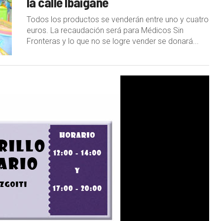
la calle Ibaigane
Todos los productos se venderán entre uno y cuatro
euros. La recaudación será para Médicos Sin
Fronteras y lo que no se logre vender se donará...