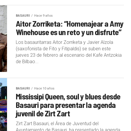
BASAURI
Hace 9 años
Aitor Zorriketa: “Homenajear a Amy
Winehouse es un reto y un disfrute”
Los basauritarras Aitor Zorriketa y Javier Alzola
(saxofonista de Fito y Fitipaldis) se suben este
jueves 23 de febrero al escenario del Kafe Antzokia
de Bilbao...
BASAURI
Hace 10 años
Mississipi Queen, soul y blues desde
Basauri para presentar la agenda
juvenil de Zirt Zart
Zirt Zart Basauri, el Área de Juventud del
Ayuntamiento de Basauri, ha presentado la agenda