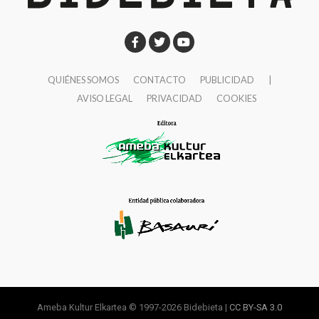
QUIÉNES SOMOS
CONTACTO
PUBLICIDAD
|
AVISO LEGAL
PRIVACIDAD
COOKIES
Ameba Kultur Elkartea © 1997-2026 Bidebieta |
CC BY-SA 3.0