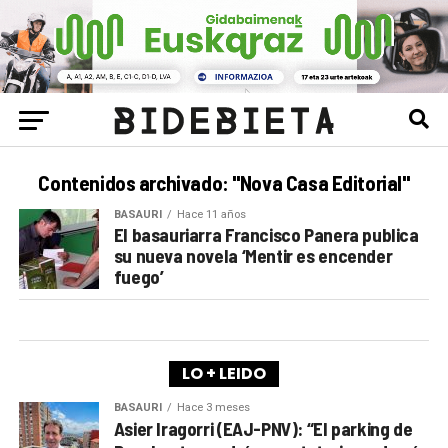
Contenidos archivado: "Nova Casa Editorial"
BASAURI
Hace 11 años
El basauriarra Francisco Panera publica
su nueva novela ‘Mentir es encender
fuego’
LO + LEIDO
BASAURI
Hace 3 meses
Asier Iragorri (EAJ-PNV): “El parking de