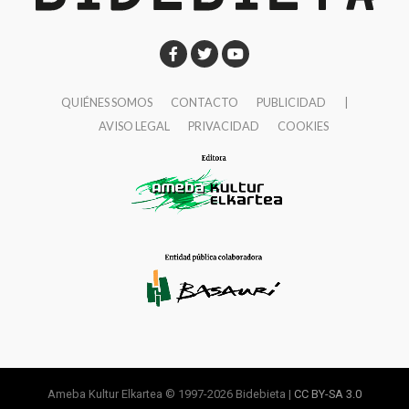
QUIÉNES SOMOS
CONTACTO
PUBLICIDAD
|
AVISO LEGAL
PRIVACIDAD
COOKIES
Ameba Kultur Elkartea © 1997-2026 Bidebieta |
CC BY-SA 3.0