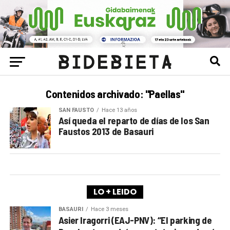
Contenidos archivado: "Paellas"
SAN FAUSTO
Hace 13 años
Así queda el reparto de días de los San
Faustos 2013 de Basauri
LO + LEIDO
BASAURI
Hace 3 meses
Asier Iragorri (EAJ-PNV): “El parking de