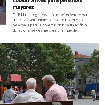
mayores
EH Bildu ha registrado una moción para la parcela
del PERU San Fausto-Bidebieta-Pozokoetxe
reservada para la construcción de un edificio
dotacional se destine para un inmueble...