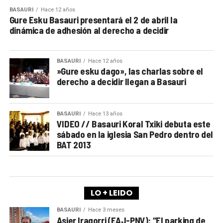
BASAURI
Hace 12 años
Gure Esku Basauri presentará el 2 de abril la
dinámica de adhesión al derecho a decidir
BASAURI
Hace 12 años
»Gure esku dago», las charlas sobre el
derecho a decidir llegan a Basauri
BASAURI
Hace 13 años
VIDEO // Basauri Koral Txiki debuta este
sábado en la iglesia San Pedro dentro del
BAT 2013
LO + LEIDO
BASAURI
Hace 3 meses
Asier Iragorri (EAJ-PNV): “El parking de