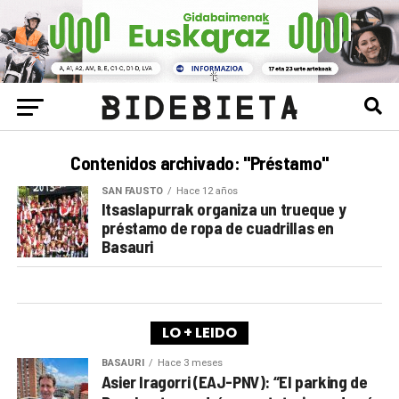
Contenidos archivado: "Préstamo"
SAN FAUSTO
Hace 12 años
Itsaslapurrak organiza un trueque y
préstamo de ropa de cuadrillas en
Basauri
LO + LEIDO
BASAURI
Hace 3 meses
Asier Iragorri (EAJ-PNV): “El parking de