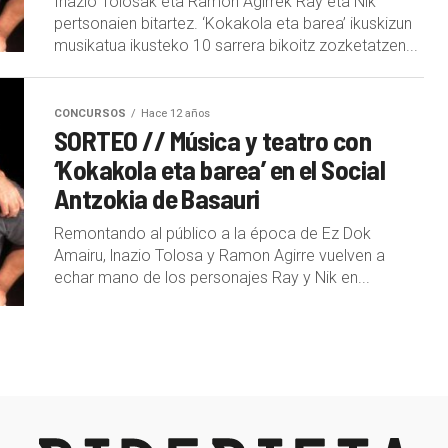
Inazio Tolosak eta Ramon Agirrek Ray eta Nik
pertsonaien bitartez. ‘Kokakola eta barea’ ikuskizun
musikatua ikusteko 10 sarrera bikoitz zozketatzen...
CONCURSOS
Hace 12 años
SORTEO // Música y teatro con
‘Kokakola eta barea’ en el Social
Antzokia de Basauri
Remontando al público a la época de Ez Dok
Amairu, lnazio Tolosa y Ramon Agirre vuelven a
echar mano de los personajes Ray y Nik en...