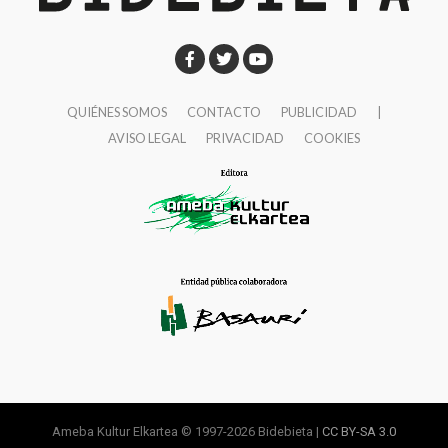
QUIÉNES SOMOS
CONTACTO
PUBLICIDAD
|
AVISO LEGAL
PRIVACIDAD
COOKIES
Ameba Kultur Elkartea © 1997-2026 Bidebieta |
CC BY-SA 3.0