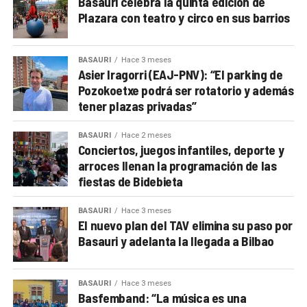
Basauri celebra la quinta edición de
Plazara con teatro y circo en sus barrios
BASAURI
Hace 3 meses
Asier Iragorri (EAJ-PNV): “El parking de
Pozokoetxe podrá ser rotatorio y además
tener plazas privadas”
BASAURI
Hace 2 meses
Conciertos, juegos infantiles, deporte y
arroces llenan la programación de las
fiestas de Bidebieta
BASAURI
Hace 3 meses
El nuevo plan del TAV elimina su paso por
Basauri y adelanta la llegada a Bilbao
BASAURI
Hace 3 meses
Basfemband: “La música es una